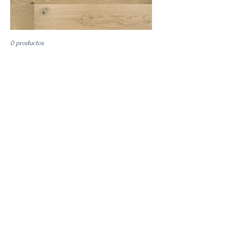
garantía de por vida. Muchas
más ofertas que las que se
enumeran aquí: ¡visite
0 productos
nuestra sala de exhibición
de piedra, tejas y pisos para
ver más!
Todavía no hay ningún
producto...
Puedes elegir una categoría diferente
para seguir comprando.
roblestoneworks09@gmail.com
©2023 by Roble Stone Works